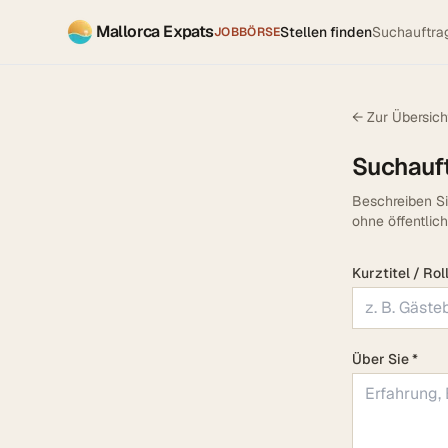
Mallorca Expats
Stellen finden
Suchauftra
JOBBÖRSE
← Zur Übersich
Suchauft
Beschreiben Si
ohne öffentlic
Kurztitel / Roll
Über Sie *